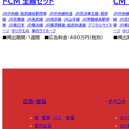
トCM 全線セット
CM
JR中央線・総武線各駅停車
,
JR中央線快速
,
JR京浜東北線・根岸
JR中央
線
,
JR京葉線
,
JR南武線
,
JR埼京線
,
JR山手線
,
JR常磐線各駅停
線
,
JR京
車
,
JR東日本
,
JR横浜線
,
JR横須賀線・総武快速線
,
デジタルサイネ
車
,
JR東
ージ
,
ゆりかもめ
,
車内サイネージ
ージ
,
ゆ
■掲出期間：1週間 ■広告料金：480万円（税別）
■掲出
広告・宣伝
イベント
駅
電車
バス
都電
キャ
屋外広告
のり