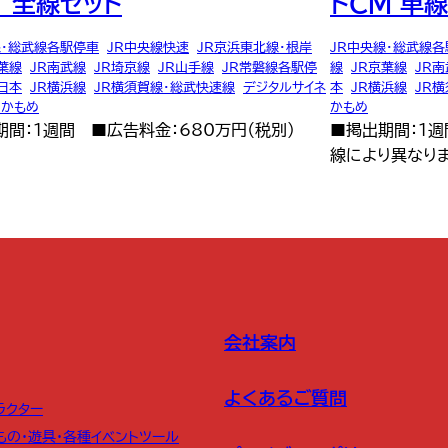
 全線セット
トCM 単線
線・総武線各駅停車
,
JR中央線快速
,
JR京浜東北線・根岸
JR中央線・総武線
葉線
,
JR南武線
,
JR埼京線
,
JR山手線
,
JR常磐線各駅停
線
,
JR京葉線
,
JR
日本
,
JR横浜線
,
JR横須賀線・総武快速線
,
デジタルサイネ
本
,
JR横浜線
,
JR
りかもめ
かもめ
期間：1週間 ■広告料金：680万円（税別）
■掲出期間：1週
線により異なりま
会社案内
よくあるご質問
ラクター
もの・遊具・各種イベントツール