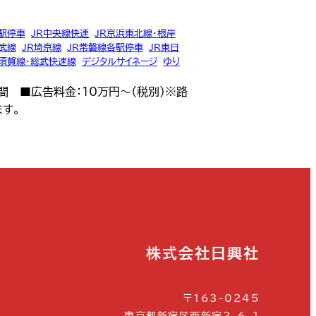
各駅停車
,
JR中央線快速
,
JR京浜東北線・根岸
南武線
,
JR埼京線
,
JR常磐線各駅停車
,
JR東日
横須賀線・総武快速線
,
デジタルサイネージ
,
ゆり
間 ■広告料金：10万円～（税別）※路
す。
株式会社日興社
〒163-0245
東京都新宿区西新宿2-6-1