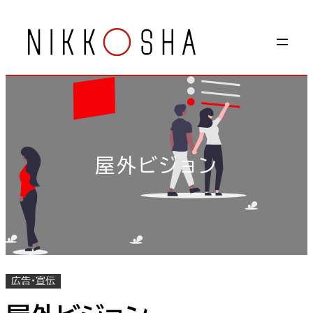
内
容
を
ス
キ
ッ
プ
屋外ビジョン
広告・宣伝