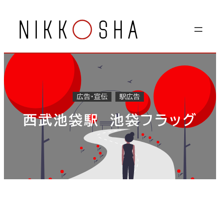
内
容
を
ス
キ
ッ
プ
広告・宣伝
駅広告
西武池袋駅 池袋フラッグ