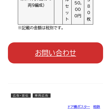
50,
両9編成）
セ
8
00
ッ
0
0円
ト
枚
※記載の金額は税別です。
お問い合わせ
広告・宣伝
車両広告
ドア横ポスター
, 
相鉄