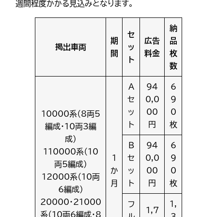
週間程度かかる見込みとなります。
納
セ
期
広告
品
掲出車両
ッ
間
料金
枚
ト
数
A
94
6
セ
0,0
9
ッ
00
0
10000系（8両5
ト
円
枚
編成・10両3編
成）
B
94
6
110000系（10
1
セ
0,0
9
両5編成）
か
ッ
00
0
12000系（10両
月
ト
円
枚
6編成）
20000・21000
フ
1,
1,7
系（10両6編成・8
ル
3