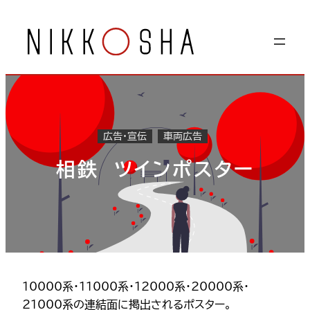
内
容
を
ス
キ
ッ
プ
広告・宣伝
車両広告
相鉄 ツインポスター
10000系・11000系・12000系・20000系・
21000系の連結面に掲出されるポスター。