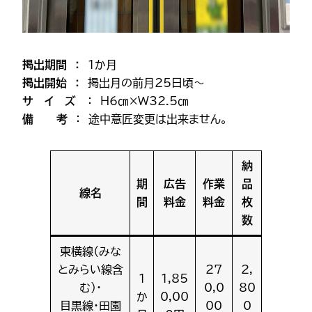
掲出期間 ：
1か月
掲出開始 ：
掲出月の前月25日頃～
サ イ ズ
： H6㎝×W32.5㎝
備 考
： 途中意匠変更は出来ません。
納
期
広告
作業
品
線名
間
料金
料金
枚
数
東横線（みな
とみらい線含
27
2,
1
1,85
む）・
0,0
80
か
0,00
目黒線・田園
00
0