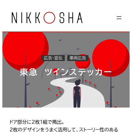
内
容
を
ス
キ
ッ
プ
広告・宣伝
車両広告
東急 ツインステッカー
ドア部分に2枚1組で掲出。
2枚のデザインをうまく活用して、ストーリー性のある