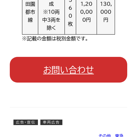
5
田園
成
1,20
130,
6
都市
※10両
0,00
000
0
線
中3両を
0円
円
枚
除く
※記載の金額は税別金額です。
お問い合わせ
広告・宣伝
車両広告
その他
, 
東急