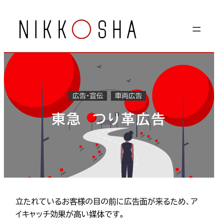
内
容
を
ス
キ
ッ
プ
広告・宣伝
車両広告
東急 つり革広告
立たれているお客様の目の前に広告面が来るため、ア
イキャッチ効果が高い媒体です。