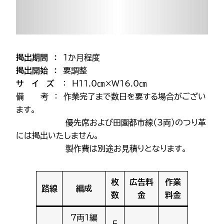
掲出期間 ：
1か月程度
掲出開始 ：
要調整
サ イ ズ
： H11.0㎝×W16.0㎝
備 考 ： 作業完了まで数日を要する場合がござい
ます。
優先席および田園都市線（3両）のつり革
には掲出いたしません。
製作費は別途お見積りとなります。
枚
広告料
作業
路線
編成
数
金
料金
7両1編