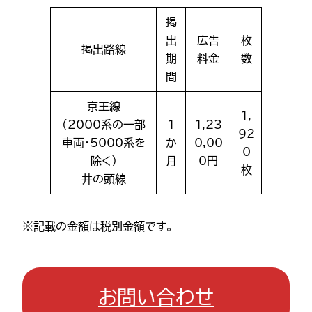
掲
出
広告
枚
掲出路線
期
料金
数
間
京王線
1,
(2000系の一部
1
1,23
92
車両・5000系を
か
0,00
0
除く）
月
0円
枚
井の頭線
※記載の金額は税別金額です。
お問い合わせ