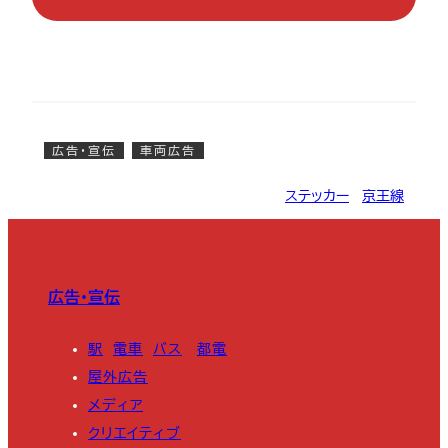
広告・宣伝
車両広告
ステッカー
, 
京王線
広告・宣伝
駅
電車
バス
都電
屋外広告
メディア
クリエイティブ