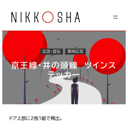
内
容
を
ス
キ
ッ
プ
広告・宣伝
車両広告
京王線・井の頭線 ツインス
テッカー
ドア上部に2枚1組で掲出。