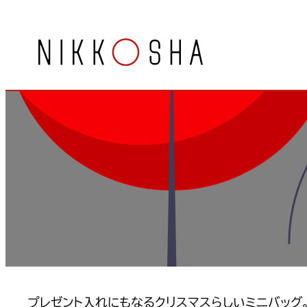
内
容
を
ス
キ
ッ
プ
プレゼント入れにもなるクリスマスらしいミニバッグ