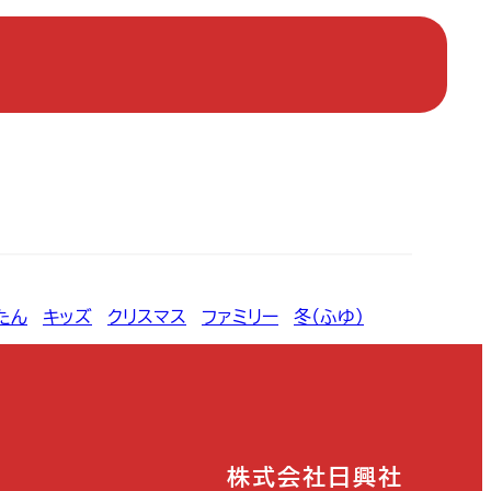
たん
, 
キッズ
, 
クリスマス
, 
ファミリー
, 
冬（ふゆ）
株式会社日興社