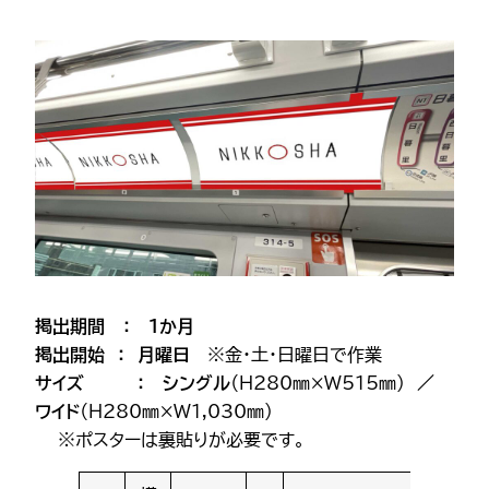
掲出期間 ： 1か月
掲出開始 ： 月曜日
※金・土・日曜日で作業
サイズ ： シングル
（H280㎜×W515㎜)
／
ワイド
（H280㎜×W1,030㎜）
※ポスターは裏貼りが必要です。