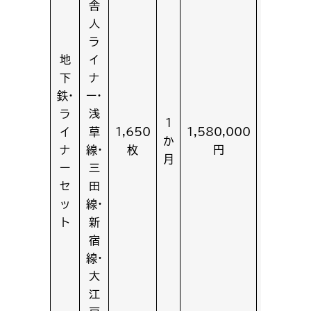
舎
人
ラ
地
イ
下
ナ
鉄・
ー・
ラ
浅
1
イ
草
1,650
1,580,000
3,150,
か
ナ
線・
枚
円
円
月
ー
三
セ
田
ッ
線・
ト
新
宿
線・
大
江