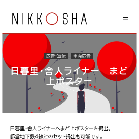
内
容
を
ス
キ
ッ
プ
広告・宣伝
車両広告
日暮里・舎人ライナー まど
上ポスター
日暮里・舎人ライナーへまど上ポスターを掲出。
都営地下鉄4線とのセット掲出も可能です。