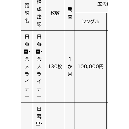
構
広告料金
路
成
期
線
枚数
路
間
名
シングル
ワイド
線
日
日
暮
暮
里・
里・
舎
舎
1
人
人
130枚
か
100,000円
180,00
ラ
ラ
月
イ
イ
ナ
ナ
ー
ー
日
暮
里・