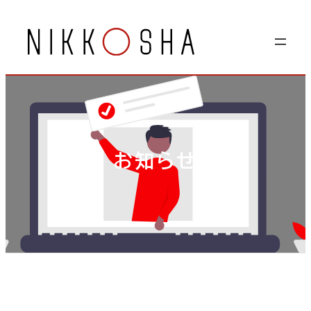
内
容
を
ス
キ
ッ
プ
お知らせ