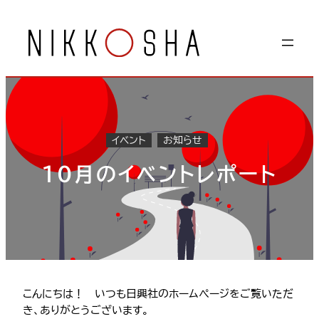
内
容
を
ス
キ
ッ
プ
イベント
お知らせ
10月のイベントレポート
こんにちは！ いつも日興社のホームぺージをご覧いただ
き、ありがとうございます。