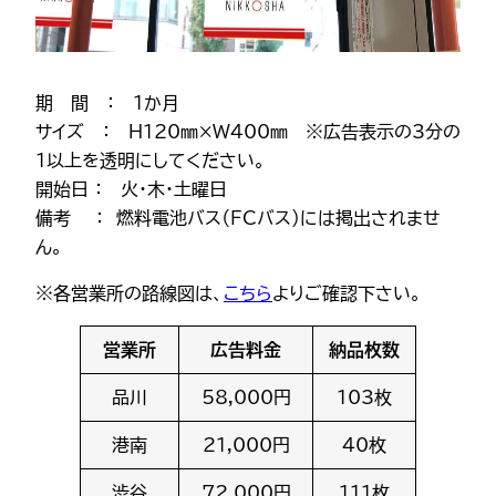
期 間 ： 1か月
サイズ ： H120㎜×W400㎜ ※広告表示の3分の
1以上を透明にしてください。
開始日 ： 火・木・土曜日
備考 ： 燃料電池バス（FCバス）には掲出されませ
ん。
※各営業所の路線図は、
こちら
よりご確認下さい。
営業所
広告料金
納品枚数
品川
58,000円
103枚
港南
21,000円
40枚
渋谷
72,000円
111枚