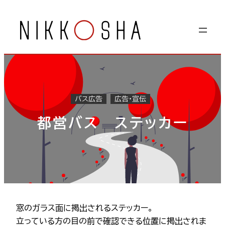
内
容
を
ス
キ
ッ
プ
バス広告
広告・宣伝
都営バス ステッカー
窓のガラス面に掲出されるステッカー。
立っている方の目の前で確認できる位置に掲出されま