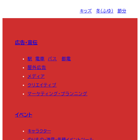
キッズ
, 
冬（ふゆ）
, 
節分
広告・宣伝
駅
電車
バス
都電
屋外広告
メディア
クリエイティブ
マーケティング・プランニング
イベント
キャラクター
のりもの・遊具・各種イベントツール