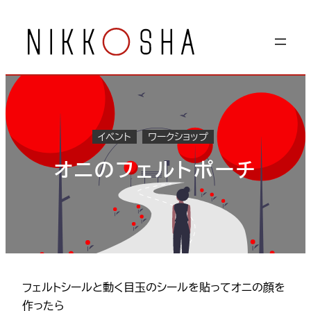
内
容
を
ス
キ
ッ
プ
イベント
ワークショップ
オニのフェルトポーチ
フェルトシールと動く目玉のシールを貼ってオニの顔を
作ったら