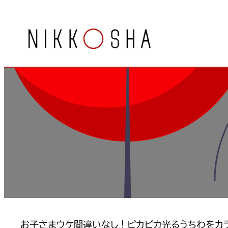
内
容
を
ス
キ
ッ
プ
お子さまウケ間違いなし！ピカピカ光るうちわをカ