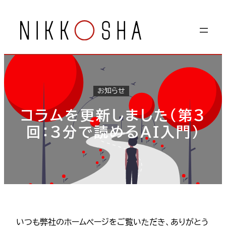
内
容
を
ス
キ
ッ
プ
お知らせ
コラムを更新しました（第3
回：3分で読めるAI入門）
いつも弊社のホームページをご覧いただき、ありがとう